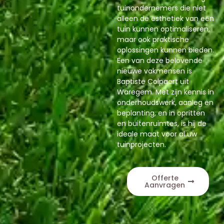
tuinondernemers die niet
alleen de esthetiek van een
tuin kunnen optimaliseren,
maar ook praktische
oplossingen kunnen bieden.
Een van deze belovende
nieuwe vakmensen is
Baptiste Colpaert uit
Waregem. Met zijn kennis in
onderhoudswerk, aanleg en
beplanting, en in opritten
en buitenruimtes, is hij de
ideale maat voor al uw
tuinprojecten.
Offerte
Aanvragen