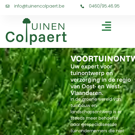
info@tuinencolpaert.be
0460/95.46.95
VOORTUINONT
Uw expert voor
tuinontwerp en
verzorging in de regio
van Oost- en West-
Vlaanderen.
In de groene wereld van
tuinbouw en
landschapsontwerp is er
steeds meer behoefte
naar gespecialiseerde
tuinondernemers die niet