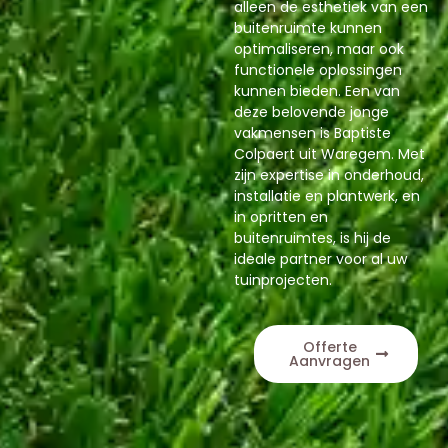
alleen de esthetiek van een
buitenruimte kunnen
optimaliseren, maar ook
functionele oplossingen
kunnen bieden. Een van
deze belovende jonge
vakmensen is Baptiste
Colpaert uit Waregem. Met
zijn expertise in onderhoud,
installatie en plantwerk, en
in opritten en
buitenruimtes, is hij de
ideale partner voor al uw
tuinprojecten.
Offerte
Aanvragen