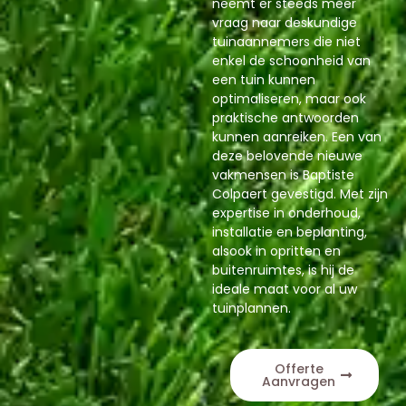
neemt er steeds meer
vraag naar deskundige
tuinaannemers die niet
enkel de schoonheid van
een tuin kunnen
optimaliseren, maar ook
praktische antwoorden
kunnen aanreiken. Een van
deze belovende nieuwe
vakmensen is Baptiste
Colpaert gevestigd. Met zijn
expertise in onderhoud,
installatie en beplanting,
alsook in opritten en
buitenruimtes, is hij de
ideale maat voor al uw
tuinplannen.
Offerte
Aanvragen