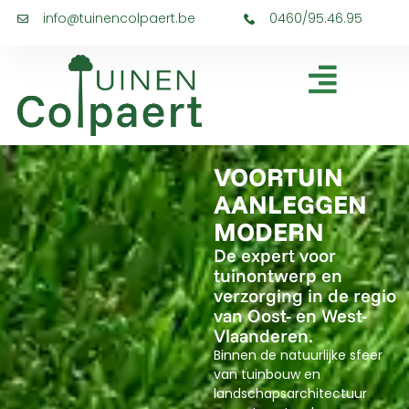
info@tuinencolpaert.be
0460/95.46.95
VOORTUIN
AANLEGGEN
MODERN
De expert voor
tuinontwerp en
verzorging in de regio
van Oost- en West-
Vlaanderen.
Binnen de natuurlijke sfeer
van tuinbouw en
landschapsarchitectuur