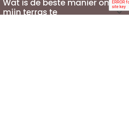
Wat is de beste manier om
mijn terras te
onderhouden?
Waarom is het aanleggen
van een oprit belangrijk
voor mijn woning?
Welke stappen zijn
betrokken bij de aanleg
van een oprit?
Wat zijn de meest
populaire materialen voor