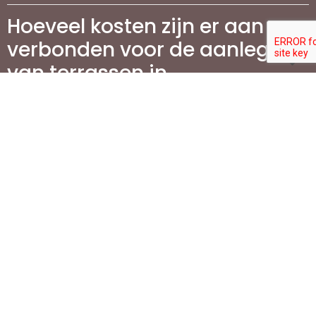
Hoeveel kosten zijn er aan
verbonden voor de aanleg
van terrassen in
Vlaanderen?
Wat is de beste manier om
mijn terras te
onderhouden?
Waarom is het aanleggen
van een oprit belangrijk
voor mijn woning?