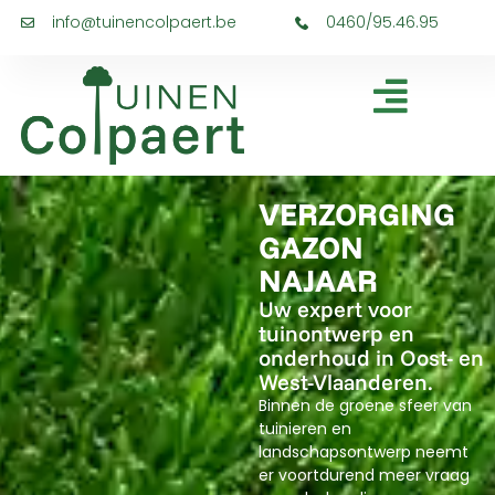
info@tuinencolpaert.be
0460/95.46.95
VERZORGING
GAZON
NAJAAR
Uw expert voor
tuinontwerp en
onderhoud in Oost- en
West-Vlaanderen.
Binnen de groene sfeer van
tuinieren en
landschapsontwerp neemt
er voortdurend meer vraag