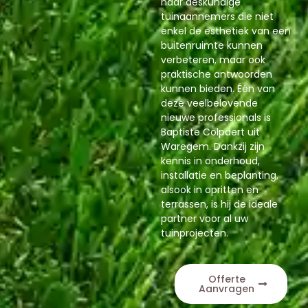
naar deskundige
tuinaannemers die niet
enkel de esthetiek van een
buitenruimte kunnen
verbeteren, maar ook
praktische antwoorden
kunnen bieden. Één van
deze veelbelovende
nieuwe professionals is
Baptiste Colpaert uit
Waregem. Dankzij zijn
kennis in onderhoud,
installatie en beplanting,
alsook in opritten en
terrassen, is hij de ideale
partner voor al uw
tuinprojecten.
Offerte
Aanvragen