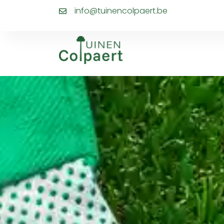
info@tuinencolpaert.be