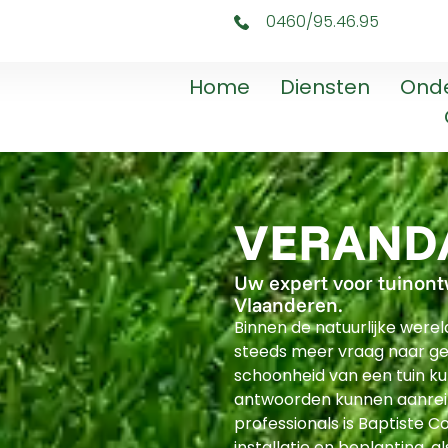
0460/95.46.95
Home
Diensten
Ond
VERAND
Uw expert voor tuinont
Vlaanderen.
Binnen de natuurlijke were
steeds meer vraag naar ges
schoonheid van een tuin k
antwoorden kunnen aanrei
professionals is Baptiste C
installatie en beplanting, a