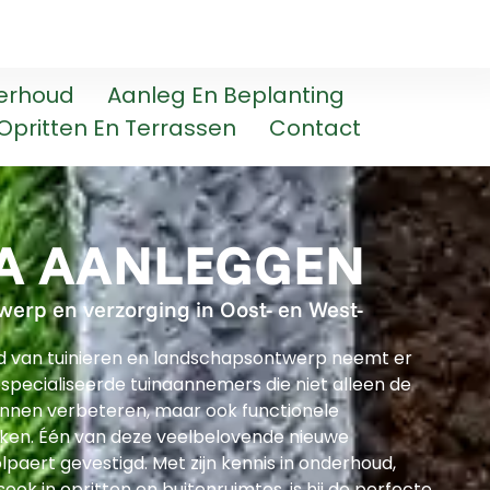
erhoud
Aanleg En Beplanting
Opritten En Terrassen
Contact
A AANLEGGEN
werp en verzorging in Oost- en West-
ld van tuinieren en landschapsontwerp neemt er
pecialiseerde tuinaannemers die niet alleen de
unnen verbeteren, maar ook functionele
ken. Één van deze veelbelovende nieuwe
olpaert gevestigd. Met zijn kennis in onderhoud,
lsook in opritten en buitenruimtes, is hij de perfecte