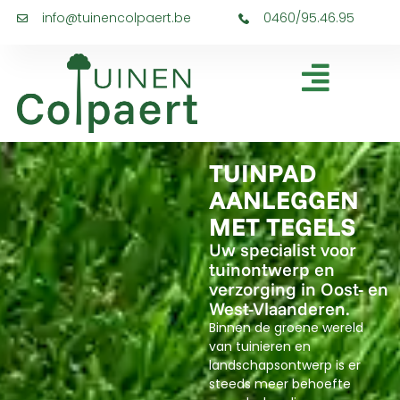
info@tuinencolpaert.be
0460/95.46.95
TUINPAD
AANLEGGEN
MET TEGELS
Uw specialist voor
tuinontwerp en
verzorging in Oost- en
West-Vlaanderen.
Binnen de groene wereld
van tuinieren en
landschapsontwerp is er
steeds meer behoefte