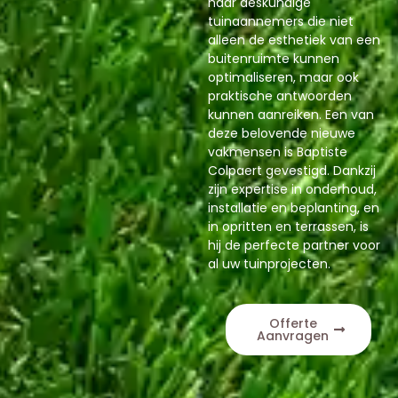
naar deskundige
tuinaannemers die niet
alleen de esthetiek van een
buitenruimte kunnen
optimaliseren, maar ook
praktische antwoorden
kunnen aanreiken. Een van
deze belovende nieuwe
vakmensen is Baptiste
Colpaert gevestigd. Dankzij
zijn expertise in onderhoud,
installatie en beplanting, en
in opritten en terrassen, is
hij de perfecte partner voor
al uw tuinprojecten.
Offerte
Aanvragen