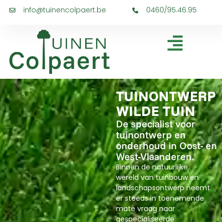
info@tuinencolpaert.be
0460/95.46.95
TUINONTWERP
WILDE TUIN
De specialist voor
tuinontwerp en
onderhoud in Oost- en
West-Vlaanderen.
Binnen de natuurlijke
wereld van tuinbouw en
landschapsontwerp neemt
er steeds in toenemende
mate vraag naar
gespecialiseerde