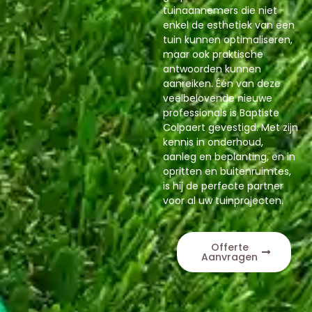
tuinaannemers die niet
enkel de esthetiek van een
tuin kunnen optimaliseren,
maar ook praktische
antwoorden kunnen
aanreiken. Één van deze
veelbelovende nieuwe
professionals is Baptiste
Colpaert gevestigd. Met zijn
kennis in onderhoud,
aanleg en beplanting, en in
opritten en buitenruimtes,
is hij de perfecte partner
voor al uw tuinprojecten.
Offerte
Aanvragen