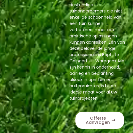
deskundige
tuinondernemers die niet
enkel de schoonheid van
een tuin kunnen
verbeteren, maar ook
praktische oplossingen
kunnen aanreiken. Één van
deze belovende jonge
professionals is Baptiste
Colpaert uit Waregem. Met
zijn kennis in onderhoud,
aanleg en beplanting,
alsook in opritten en
buitenruimtes, is hij de
ideale maat voor al uw
tuinprojecten.
Offerte
Aanvragen