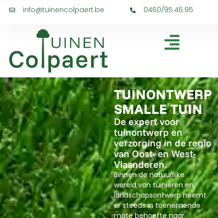
info@tuinencolpaert.be
0460/95.46.95
TUINONTWERP
SMALLE TUIN
De expert voor
tuinontwerp en
verzorging in de regio
van Oost- en West-
Vlaanderen.
Binnen de natuurlijke
wereld van tuinieren en
landschapsontwerp neemt
er steeds in toenemende
mate behoefte naar