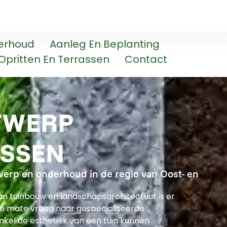
erhoud
Aanleg En Beplanting
Opritten En Terrassen
Contact
TWERP
ASSEN
werp en onderhoud in de regio van Oost- en
n tuinbouw en landschapsarchitectuur is er
e mate vraag naar gespecialiseerde
nkel de esthetiek van een tuin kunnen