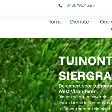
0460/95.46.95
Home
Diensten
Ond
TUINON
SIERGR
De expert voor tuinont
West-Vlaanderen.
Binnen de groene wereld va
voortdurend in toenemend
tuinondernemers die niet e