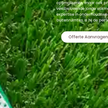
optimaliseren, maar ook p
veelbelovende jonge vakmen
expertise in onderhoudswerk
buitenruimtes, is hij de per
Offerte Aanvragen