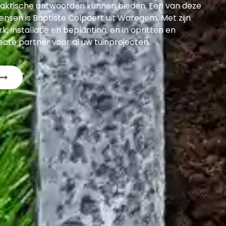
raktische antwoorden kunnen bieden. Een van deze
sen is Baptiste Colpaert uit Waregem. Met zijn
, installatie en beplanting, en in opritten en
fecte partner voor al uw tuinprojecten.