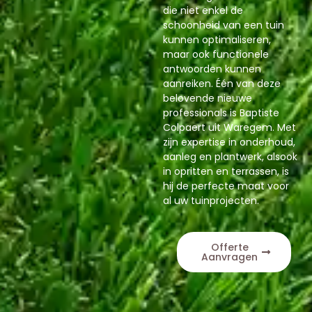
die niet enkel de
schoonheid van een tuin
kunnen optimaliseren,
maar ook functionele
antwoorden kunnen
aanreiken. Één van deze
belovende nieuwe
professionals is Baptiste
Colpaert uit Waregem. Met
zijn expertise in onderhoud,
aanleg en plantwerk, alsook
in opritten en terrassen, is
hij de perfecte maat voor
al uw tuinprojecten.
Offerte
Aanvragen