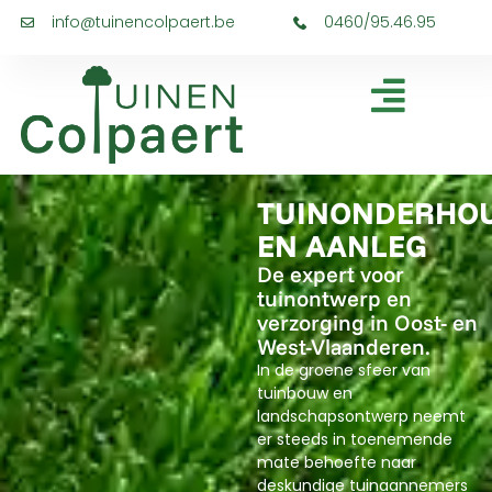
info@tuinencolpaert.be
0460/95.46.95
TUINONDERHO
EN AANLEG
De expert voor
tuinontwerp en
verzorging in Oost- en
West-Vlaanderen.
In de groene sfeer van
tuinbouw en
landschapsontwerp neemt
er steeds in toenemende
mate behoefte naar
deskundige tuinaannemers