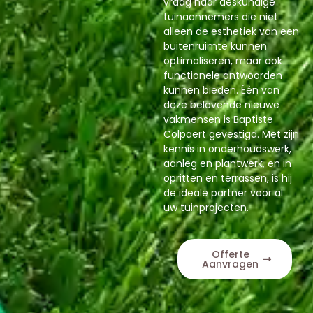
vraag naar deskundige
tuinaannemers die niet
alleen de esthetiek van een
buitenruimte kunnen
optimaliseren, maar ook
functionele antwoorden
kunnen bieden. Één van
deze belovende nieuwe
vakmensen is Baptiste
Colpaert gevestigd. Met zijn
kennis in onderhoudswerk,
aanleg en plantwerk, en in
opritten en terrassen, is hij
de ideale partner voor al
uw tuinprojecten.
Offerte
Aanvragen