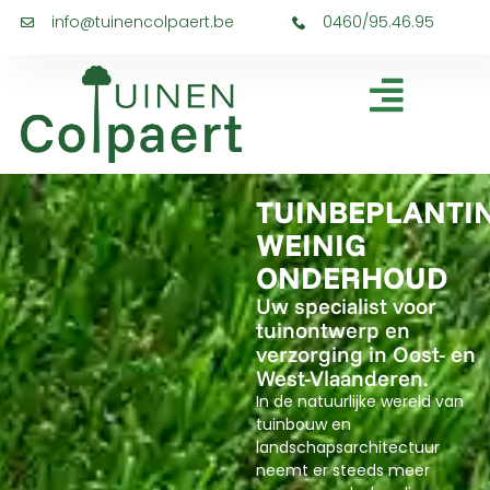
info@tuinencolpaert.be
0460/95.46.95
TUINBEPLANTI
WEINIG
ONDERHOUD
Uw specialist voor
tuinontwerp en
verzorging in Oost- en
West-Vlaanderen.
In de natuurlijke wereld van
tuinbouw en
landschapsarchitectuur
neemt er steeds meer