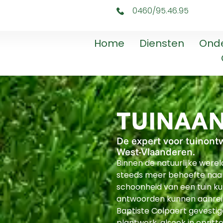
0460/95.46.95
Home
Diensten
Ond
TUINAAN
De expert voor tuinont
West-Vlaanderen.
Binnen de natuurlijke were
steeds meer behoefte naar
schoonheid van een tuin k
antwoorden kunnen aanreik
Baptiste Colpaert gevestig
plantwerk, alsook in opritte