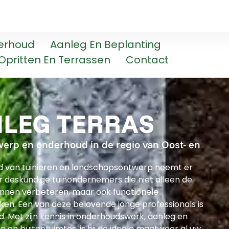
erhoud
Aanleg En Beplanting
Opritten En Terrassen
Contact
LEG TERRAS
werp en onderhoud in de regio van Oost- en
ld van tuinieren en landschapsontwerp neemt er
 deskundige tuinondernemers die niet alleen de
unnen verbeteren, maar ook functionele
en. Een van deze belovende jonge professionals is
d. Met zijn kennis in onderhoudswerk, aanleg en
n en buitenruimtes, is hij de ideale maat voor al uw