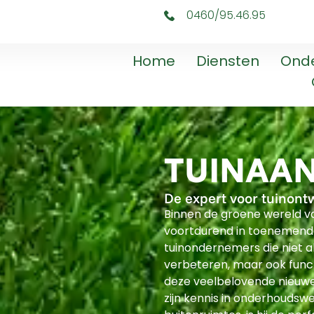
0460/95.46.95
Home
Diensten
Ond
TUINAAN
De expert voor tuinont
Binnen de groene wereld v
voortdurend in toenemend
tuinondernemers die niet a
verbeteren, maar ook func
deze veelbelovende nieuwe 
zijn kennis in onderhoudswe