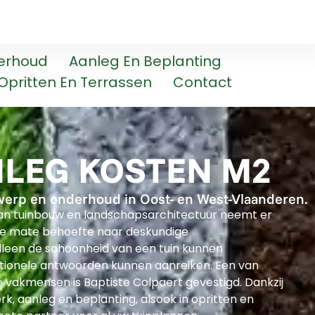
erhoud
Aanleg En Beplanting
Opritten En Terrassen
Contact
LEG KOSTEN M2
werp en onderhoud in Oost- en West-Vlaanderen.
an tuinbouw en landschapsarchitectuur neemt er
e mate behoefte naar deskundige
lleen de schoonheid van een tuin kunnen
tionele antwoorden kunnen aanreiken. Een van
vakmensen is Baptiste Colpaert gevestigd. Dankzij
rk, aanleg en beplanting, alsook in opritten en