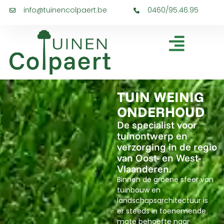
info@tuinencolpaert.be
0460/95.46.95
TUIN WEINIG
ONDERHOUD
De specialist voor
tuinontwerp en
verzorging in de regio
van Oost- en West-
Vlaanderen.
Binnen de groene sfeer van
tuinbouw en
landschapsarchitectuur is
er steeds in toenemende
mate behoefte naar