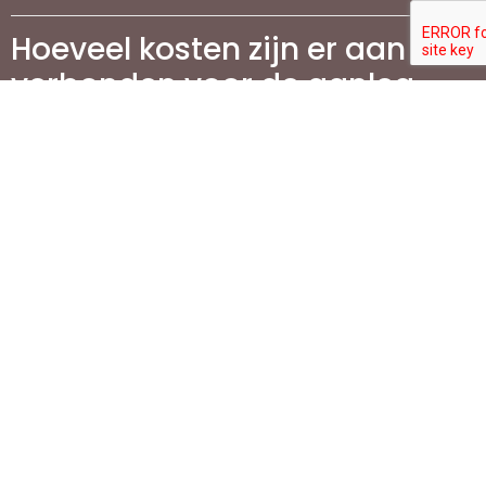
Hoeveel kosten zijn er aan
verbonden voor de aanleg
van terrassen in
Vlaanderen?
Wat is de beste manier om
mijn terras te
onderhouden?
Waarom is het aanleggen
van een oprit belangrijk
voor mijn woning?