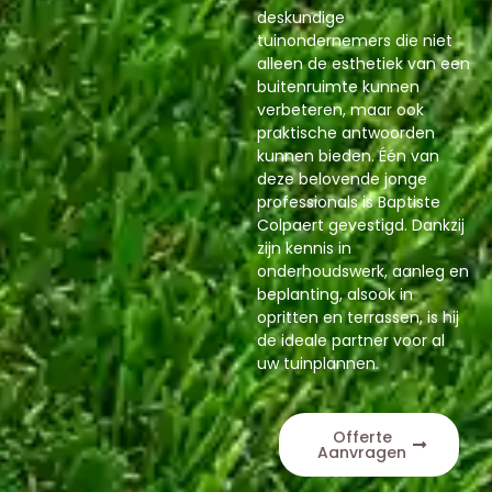
deskundige
tuinondernemers die niet
alleen de esthetiek van een
buitenruimte kunnen
verbeteren, maar ook
praktische antwoorden
kunnen bieden. Één van
deze belovende jonge
professionals is Baptiste
Colpaert gevestigd. Dankzij
zijn kennis in
onderhoudswerk, aanleg en
beplanting, alsook in
opritten en terrassen, is hij
de ideale partner voor al
uw tuinplannen.
Offerte
Aanvragen