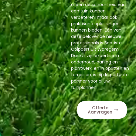
alleen de schoonheid van
een tuin kunnen
verbeteren, maar ook
praktische oplossingen
kunnen bieden. Één van
deze belovende nieuwe
professionals is Baptiste
Colpaert uit Waregem.
Dankzij zijn expertise in
onderhoud, aanleg en
plantwerk, en in opritten en
terrassen, is hij de perfecte
partner voor al uw
tuinplannen.
Offerte
Aanvragen