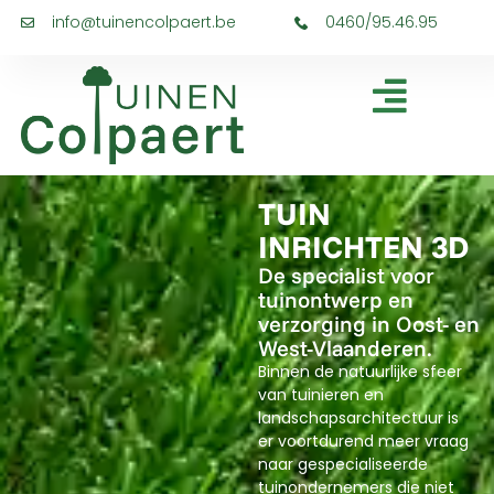
info@tuinencolpaert.be
0460/95.46.95
TUIN
INRICHTEN 3D
De specialist voor
tuinontwerp en
verzorging in Oost- en
West-Vlaanderen.
Binnen de natuurlijke sfeer
van tuinieren en
landschapsarchitectuur is
er voortdurend meer vraag
naar gespecialiseerde
tuinondernemers die niet