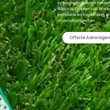
oplossingen kunnen bieden.
Baptiste Colpaert uit Ware
installatie en beplanting, e
al uw tuinprojecten.
Offerte Aanvragen