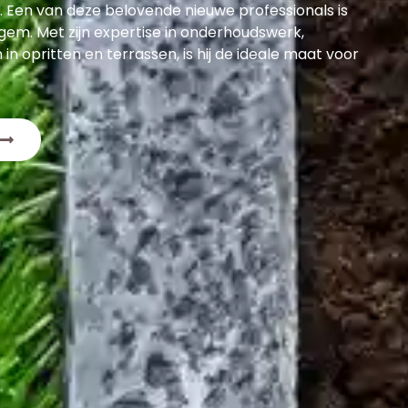
 Een van deze belovende nieuwe professionals is
gem. Met zijn expertise in onderhoudswerk,
n in opritten en terrassen, is hij de ideale maat voor