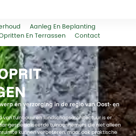
erhoud
Aanleg En Beplanting
Opritten En Terrassen
Contact
 OPRIT
GEN
werp en verzorging in de regio van Oost- en
ld van tuinbouw en landschapsarchitectuur is er
ar gespecialiseerde tuinaannemers die niet alleen
enruimte kunnen verbeteren, maar ook praktische