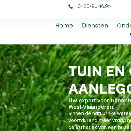
0460/95.46.95
Home
Diensten
Ond
TUIN EN
AANLEG
Uw expert voor tuinont
West-Vlaanderen.
Binnen de natuurlijke were
voortdurend meer vraag na
de esthetiek van een buit