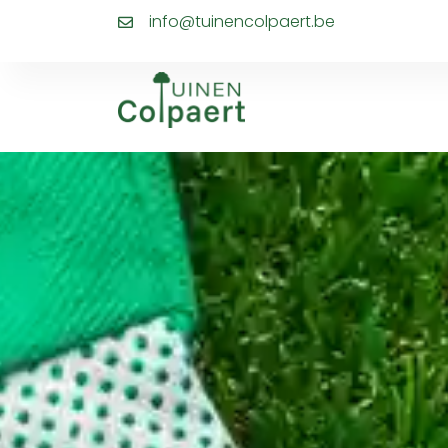
info@tuinencolpaert.be