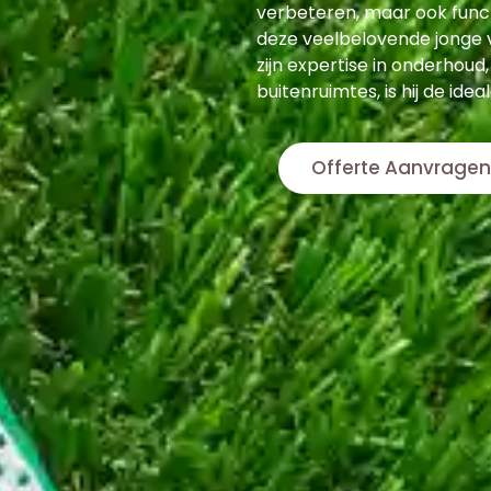
verbeteren, maar ook func
deze veelbelovende jonge v
zijn expertise in onderhoud,
buitenruimtes, is hij de ide
Offerte Aanvragen