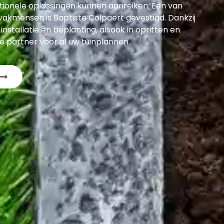
tionele oplossingen kunnen aanreiken. Een van
akmensen is Baptiste Colpaert gevestigd. Dankzij
 installatie en beplanting, alsook in opritten en
ale partner voor al uw tuinplannen.