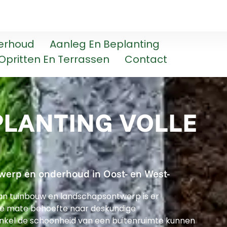
erhoud
Aanleg En Beplanting
Opritten En Terrassen
Contact
PLANTING VOLLE
werp en onderhoud in Oost- en West-
an tuinbouw en landschapsontwerp is er
e mate behoefte naar deskundige
enkel de schoonheid van een buitenruimte kunnen