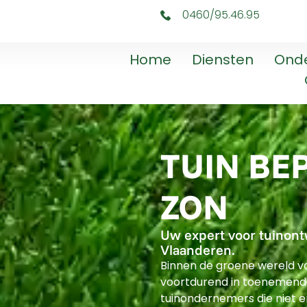
0460/95.46.95
Home
Diensten
Ond
TUIN BE
ZON
Uw expert voor tuinont
Vlaanderen.
Binnen de groene wereld v
voortdurend in toenemend
tuinondernemers die niet 