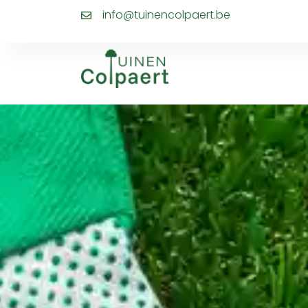
info@tuinencolpaert.be