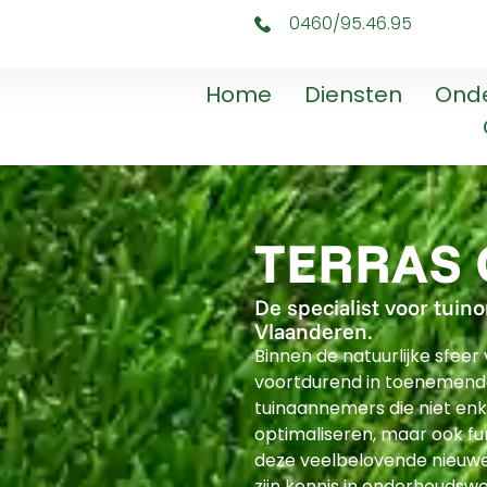
0460/95.46.95
Home
Diensten
Ond
TERRAS 
De specialist voor tuin
Vlaanderen.
Binnen de natuurlijke sfee
voortdurend in toenemend
tuinaannemers die niet enk
optimaliseren, maar ook fu
deze veelbelovende nieuwe
zijn kennis in onderhoudswer