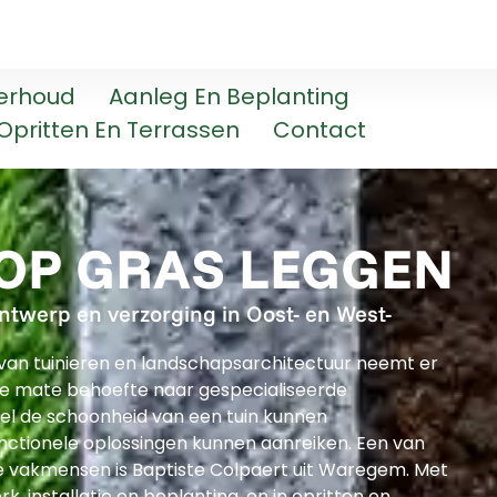
erhoud
Aanleg En Beplanting
Opritten En Terrassen
Contact
OP GRAS LEGGEN
ontwerp en verzorging in Oost- en West-
r van tuinieren en landschapsarchitectuur neemt er
e mate behoefte naar gespecialiseerde
el de schoonheid van een tuin kunnen
nctionele oplossingen kunnen aanreiken. Een van
 vakmensen is Baptiste Colpaert uit Waregem. Met
k, installatie en beplanting, en in opritten en