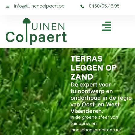
info@tuinencolpaert.be
0460/95.46.95
TERRAS
LEGGEN OP
ZAND
De expert voor
tuinontwerp en
onderhoud in de regio
van Oost- en West-
Vlaanderen.
In de groene sfeer van
tuinbouw en
landschapsarchitectuur