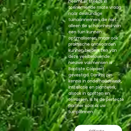
neemt er steeds in
toenemende mate vraag
naar deskundige
tuinaannemers die niet
alleen de schoonheid van
een tuin kunnen
optimaliseren, maar ook
praktische antwoorden
kunnen bieden. Een van
deze veelbelovende
nieuwe vakmensen is
Baptiste Colpaert
gevestigd. Dankzij zijn
kennis in onderhoudswerk,
installatie en plantwerk,
alsook in opritten en
terrassen, is hij de perfecte
partner voor al uw
tuinplannen.