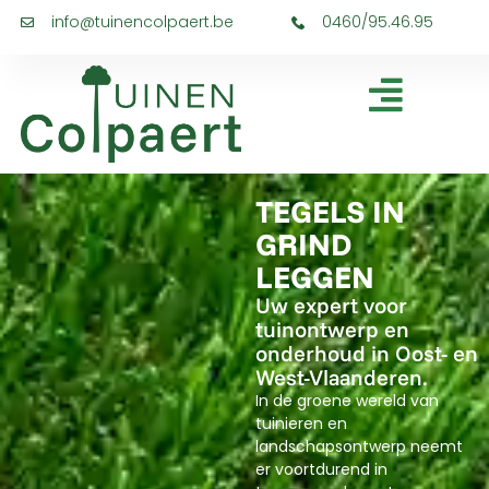
info@tuinencolpaert.be
0460/95.46.95
TEGELS IN
GRIND
LEGGEN
Uw expert voor
tuinontwerp en
onderhoud in Oost- en
West-Vlaanderen.
In de groene wereld van
tuinieren en
landschapsontwerp neemt
er voortdurend in