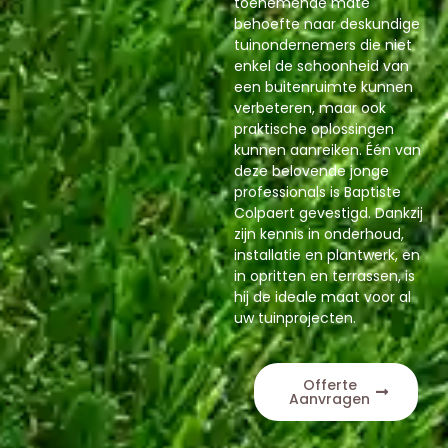
toenemende mate
behoefte naar deskundige
tuinondernemers die niet
enkel de schoonheid van
een buitenruimte kunnen
verbeteren, maar ook
praktische oplossingen
kunnen aanreiken. Één van
deze belovende jonge
professionals is Baptiste
Colpaert gevestigd. Dankzij
zijn kennis in onderhoud,
installatie en plantwerk, en
in opritten en terrassen, is
hij de ideale maat voor al
uw tuinprojecten.
Offerte
Aanvragen