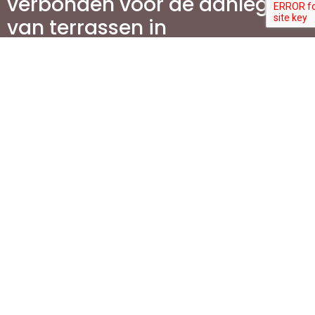
verbonden voor de aanleg
van terrassen in
Vlaanderen?
Wat is de beste manier om
mijn terras te
onderhouden?
Waarom is het aanleggen
van een oprit belangrijk
voor mijn woning?
Welke stappen zijn
betrokken bij de aanleg