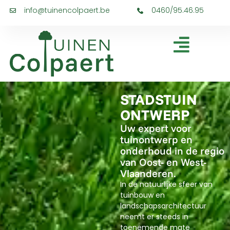
info@tuinencolpaert.be
0460/95.46.95
STADSTUIN
ONTWERP
Uw expert voor
tuinontwerp en
onderhoud in de regio
van Oost- en West-
Vlaanderen.
In de natuurlijke sfeer van
tuinbouw en
landschapsarchitectuur
neemt er steeds in
toenemende mate