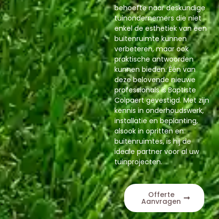
behoefte naar deskundige
tuinondernemers die niet
enkel de esthetiek van een
buitenruimte kunnen
verbeteren, maar ook
praktische antwoorden
kunnen bieden. Één van
deze belovende nieuwe
professionals is Baptiste
Colpaert gevestigd. Met zijn
kennis in onderhoudswerk,
installatie en beplanting,
alsook in opritten en
buitenruimtes, is hij de
ideale partner voor al uw
tuinprojecten.
Offerte
Aanvragen