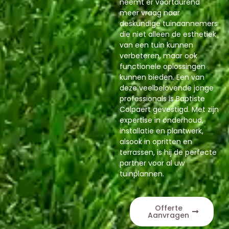
neemt er voortdurend
meer vraag naar
deskundige tuinaannemers
die niet alleen de esthetiek
van een tuin kunnen
verbeteren, maar ook
functionele oplossingen
kunnen bieden. Een van
deze veelbelovende jonge
professionals is Baptiste
Colpaert gevestigd. Met zijn
expertise in onderhoud,
installatie en plantwerk,
alsook in opritten en
terrassen, is hij de perfecte
partner voor al uw
tuinplannen.
Offerte
Aanvragen