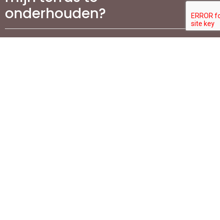
onderhouden?
Waarom is het aanleggen
van een oprit belangrijk
voor mijn woning?
Welke stappen zijn
betrokken bij de aanleg
van een oprit?
Wat zijn de meest
populaire materialen voor
de aanleg van opritten?