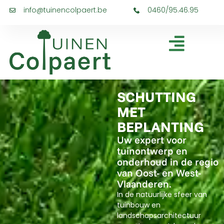
info@tuinencolpaert.be
0460/95.46.95
SCHUTTING
MET
BEPLANTING
Uw expert voor
tuinontwerp en
onderhoud in de regio
van Oost- en West-
Vlaanderen.
In de natuurlijke sfeer van
tuinbouw en
landschapsarchitectuur