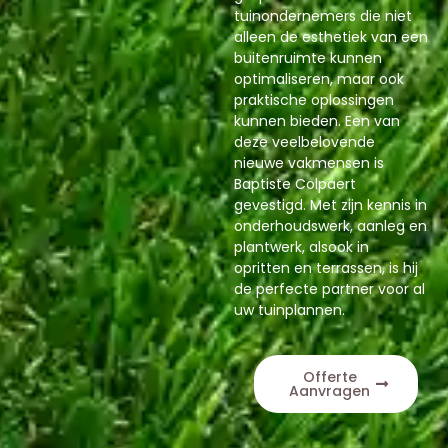
tuinondernemers die niet
alleen de esthetiek van een
buitenruimte kunnen
optimaliseren, maar ook
praktische oplossingen
kunnen bieden. Een van
deze veelbelovende
nieuwe vakmensen is
Baptiste Colpaert
gevestigd. Met zijn kennis in
onderhoudswerk, aanleg en
plantwerk, alsook in
opritten en terrassen, is hij
de perfecte partner voor al
uw tuinplannen.
Offerte
Aanvragen