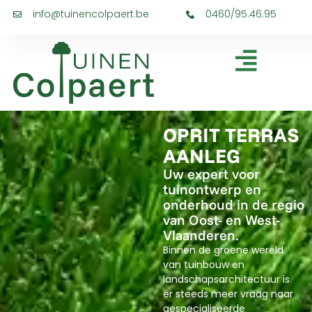
info@tuinencolpaert.be
0460/95.46.95
OPRIT TERRAS
AANLEG
Uw expert voor
tuinontwerp en
onderhoud in de regio
van Oost- en West-
Vlaanderen.
Binnen de groene wereld
van tuinbouw en
landschapsarchitectuur is
er steeds meer vraag naar
gespecialiseerde