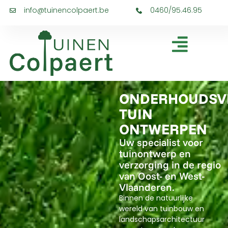
info@tuinencolpaert.be
0460/95.46.95
ONDERHOUDSVR
TUIN
ONTWERPEN
Uw specialist voor
tuinontwerp en
verzorging in de regio
van Oost- en West-
Vlaanderen.
Binnen de natuurlijke
wereld van tuinbouw en
landschapsarchitectuur