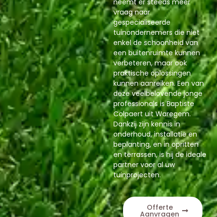
neemt er steeds meer
vraag naar
gespecialiseerde
tuinondernemers die niet
enkel de schoonheid van
een buitenruimte kunnen
verbeteren, maar ook
praktische oplossingen
kunnen aanreiken. Een van
deze veelbelovende jonge
professionals is Baptiste
Colpaert uit Waregem.
Dankzij zijn kennis in
onderhoud, installatie en
beplanting, en in opritten
en terrassen, is hij de ideale
partner voor al uw
tuinprojecten.
Offerte
Aanvragen