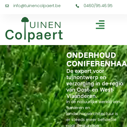
info@tuinencolpaert.be
0460/95.46.95
ONDERHOUD
CONIFERENHA
De expert voor
tuinontwerp en
verzorging in de regio
van Oost- en West-
Vlaanderen.
In de natuurlijke wereld van
tuinieren en
landschapsarchitectuur is
er steeds meer behoefte
naar deskundige