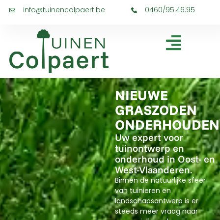
info@tuinencolpaert.be
0460/95.46.95
NIEUWE
GRASZODEN
ONDERHOUDEN
Uw expert voor
tuinontwerp en
onderhoud in Oost- en
West-Vlaanderen.
Binnen de natuurlijke sfeer
van tuinieren en
landschapsontwerp is er
steeds meer vraag naar