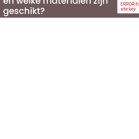
en welke materialen zijn
geschikt?
Hoeveel kosten zijn er aan
verbonden voor de aanleg
van terrassen in
Vlaanderen?
Wat is de beste manier om
mijn terras te
onderhouden?
Waarom is het aanleggen
van een oprit belangrijk