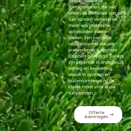
gespecialiseerde
tuinaannemers die niet
alleen de esthetiek van een
tuin kunnen verbeteren,
maar ook praktische
antwoorden kunnen
bieden. Één van deze
veelbelovende nieuwe
professionals is Baptiste
Colpaert gevestigd. Dankzij
zijn expertise in onderhoud,
aanleg en beplanting,
alsook in opritten en
buitenruimtes, is hij de
ideale maat voor al uw
tuinplannen.
Offerte
Aanvragen