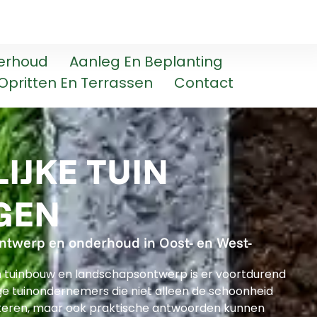
erhoud
Aanleg En Beplanting
Opritten En Terrassen
Contact
IJKE TUIN
GEN
nontwerp en onderhoud in Oost- en West-
n tuinbouw en landschapsontwerp is er voortdurend
e tuinondernemers die niet alleen de schoonheid
teren, maar ook praktische antwoorden kunnen