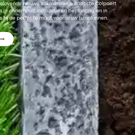
belovende nieuwe vakmensen is Baptiste Colpaert
 in onderhoud, installatie en beplanting, en in
is hij de perfecte maat voor al uw tuinplannen.