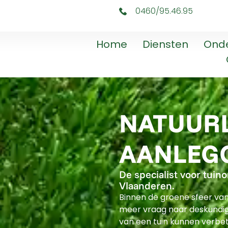
0460/95.46.95
Home
Diensten
Ond
NATUURL
AANLEG
De specialist voor tui
Vlaanderen.
Binnen de groene sfeer va
meer vraag naar deskundig
van een tuin kunnen verbe