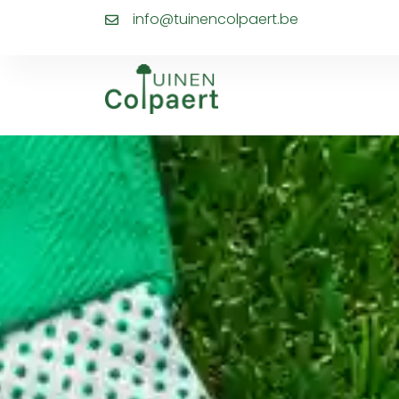
info@tuinencolpaert.be