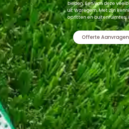
bieden. Een van deze veel
uit Waregem. Met zijn kennis
opritten en buitenruimtes, 
Offerte Aanvragen