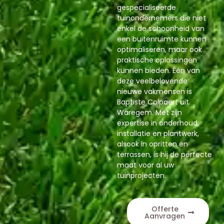
gespecialiseerde
tuinondernemers die niet
enkel de schoonheid van
een buitenruimte kunnen
optimaliseren, maar ook
praktische oplossingen
kunnen bieden. Één van
deze veelbelovende
nieuwe vakmensen is
Baptiste Colpaert uit
Waregem. Met zijn
expertise in onderhoud,
installatie en plantwerk,
alsook in opritten en
terrassen, is hij de perfecte
maat voor al uw
tuinprojecten.
Offerte
Aanvragen