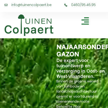
info@tuinencolpaert.be
0460/95.46.95
NAJAARSONDE
GAZON
De expert voor
tuinontwerp en
verzorging in Oost- en
West-Vlaanderen.
Binnen de groene wereld
van tuinbouw en
landschapsarchitectuur
neemt er voortdurend in
toenemende mate
behoefte naar