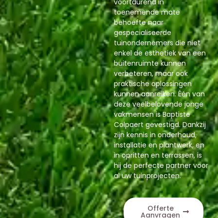
voortdurend in
toenemende mate
behoefte naar
gespecialiseerde
tuinondernemers die niet
enkel de esthetiek van een
buitenruimte kunnen
verbeteren, maar ook
praktische oplossingen
kunnen aanreiken. Één van
deze veelbelovende jonge
vakmensen is Baptiste
Colpaert gevestigd. Dankzij
zijn kennis in onderhoud,
installatie en plantwerk, en
in opritten en terrassen, is
hij de perfecte partner voor
al uw tuinprojecten.
Offerte
Aanvragen