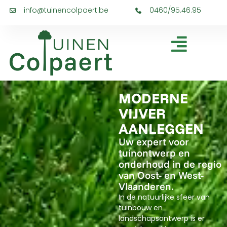
info@tuinencolpaert.be
0460/95.46.95
MODERNE
VIJVER
AANLEGGEN
Uw expert voor
tuinontwerp en
onderhoud in de regio
van Oost- en West-
Vlaanderen.
In de natuurlijke sfeer van
tuinbouw en
landschapsontwerp is er