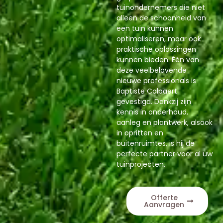
tuinondernemers die niet
alleen de schoonheid van
een tuin kunnen
optimaliseren, maar ook
praktische oplossingen
kunnen bieden. Één van
deze veelbelovende
nieuwe professionals is
Baptiste Colpaert
gevestigd. Dankzij zijn
kennis in onderhoud,
aanleg en plantwerk, alsook
in opritten en
buitenruimtes, is hij de
perfecte partner voor al uw
tuinprojecten.
Offerte
Aanvragen