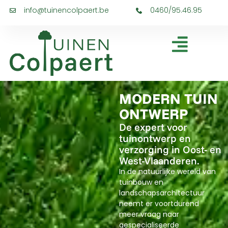
info@tuinencolpaert.be
0460/95.46.95
MODERN TUIN
ONTWERP
De expert voor
tuinontwerp en
verzorging in Oost- en
West-Vlaanderen.
In de natuurlijke wereld van
tuinbouw en
landschapsarchitectuur
neemt er voortdurend
meer vraag naar
gespecialiseerde