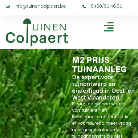
info@tuinencolpaert.be
0460/95.46.95
M2 PRIJS
TUINAANLEG
De expert voor
tuinontwerp en
onderhoud in Oost- en
West-Vlaanderen.
Binnen de groene wereld
van tuinieren en
landschapsarchitectuur is
er voortdurend meer vraag
naar gespecialiseerde
tuinaannemers die niet