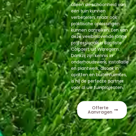
alleen de schoonheid van
een tuin kunnen
verbeteren, maar ook
praktische oplossingen
kunnen aanreiken. Een van
deze veelbelovende jonge
professionals is Baptiste
Colpaert uit Waregem.
Dankzij zijn kennis in
onderhoudswerk, installatie
en plantwerk, alsook in
opritten en buitenruimtes,
is hij de perfecte partner
voor al uw tuinprojecten.
Offerte
Aanvragen