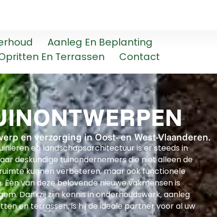
erhoud
Aanleg En Beplanting
Opritten En Terrassen
Contact
TUINONTWERPEN
werp en verzorging in Oost- en West-Vlaanderen.
tuinieren en landschapsarchitectuur is er steeds in
r deskundige tuinondernemers die niet alleen de
ruimte kunnen verbeteren, maar ook functionele
. Één van deze belovende nieuwe vakmensen is
gem. Dankzij zijn kennis in onderhoudswerk, aanleg
tten en terrassen, is hij de ideale partner voor al uw