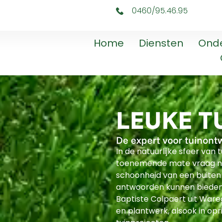
0460/95.46.95
Home
Diensten
Ond
LEUKE 
De expert voor tuinont
In de natuurlijke sfeer van 
toenemende mate vraag naa
schoonheid van een buiten
antwoorden kunnen bieden
Baptiste Colpaert uit Ware
en plantwerk, alsook in opri