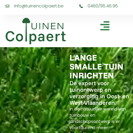
info@tuinencolpaert.be
0460/95.46.95
LANGE
SMALLE TUIN
INRICHTEN
De expert voor
tuinontwerp en
verzorging in Oost- en
West-Vlaanderen.
In de natuurlijke wereld van
tuinbouw en
landschapsontwerp is er
voortdurend meer