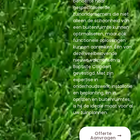
behoefte naar
gespecialiseerde
tuinondernemers die niet
alleen de schoonheid van
een buitenruimte kunnen
optimaliseren, maar ook
functionele oplossingen
kunnen aanreiken. Één van
deze veelbelovende
nieuwe vakmensen is
Baptiste Colpaert
gevestigd. Met zijn
expertise in
onderhoudswerk, installatie
en beplanting, en in
opritten en buitenruimtes,
is hij de ideale maat voor al
uw tuinplannen.
Offerte
Aanvragen