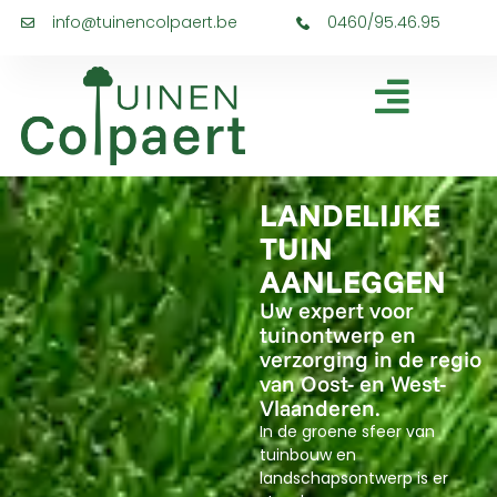
info@tuinencolpaert.be
0460/95.46.95
LANDELIJKE
TUIN
AANLEGGEN
Uw expert voor
tuinontwerp en
verzorging in de regio
van Oost- en West-
Vlaanderen.
In de groene sfeer van
tuinbouw en
landschapsontwerp is er