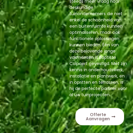
steeds meer vraag naar
deskundige
tuinondernemers die niet
enkel de schoonheid van
een buitenruimte kunnen
optimaliseren, maar ook
functionele oplossingen
kunnen bieden. Één van
deze belovende jonge
vakmensen is Baptiste
Colpaert gevestigd. Met zijn
kennis in onderhoudswerk,
installatie en plantwerk, en
in opritten en terrassen, is
hij de perfecte partner voor
al uw tuinprojecten.
Offerte
Aanvragen