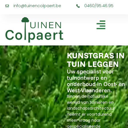
info@tuinencolpaert.be
0460/95.46.95
KUNSTGRAS IN
TUIN LEGGEN
Uw specialist voor
tuinontwerp en
onderhoud in Oost- en
West-Vlaanderen.
Binnen de natuurlijke
wereld van tuinieren en
landschapsarchitectuur
neemt er voortdurend
meer vraag naar
gespecialiseerde