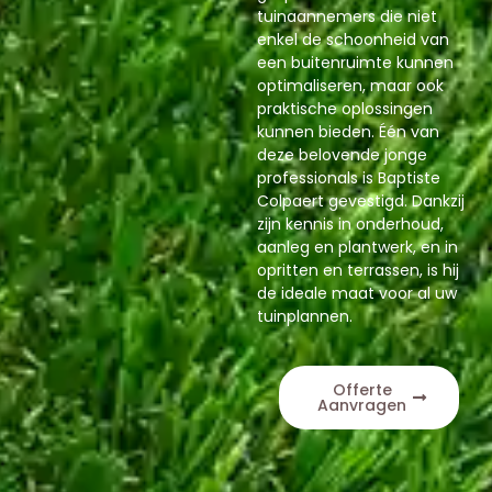
tuinaannemers die niet
enkel de schoonheid van
een buitenruimte kunnen
optimaliseren, maar ook
praktische oplossingen
kunnen bieden. Één van
deze belovende jonge
professionals is Baptiste
Colpaert gevestigd. Dankzij
zijn kennis in onderhoud,
aanleg en plantwerk, en in
opritten en terrassen, is hij
de ideale maat voor al uw
tuinplannen.
Offerte
Aanvragen