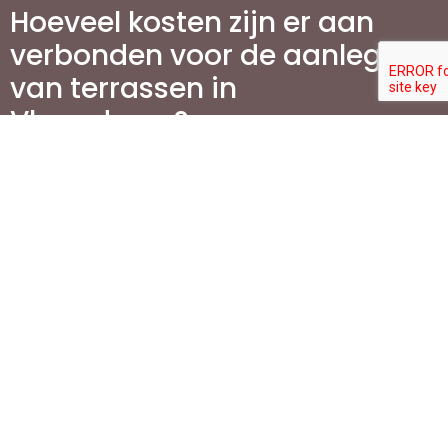
Hoeveel kosten zijn er aan
verbonden voor de aanleg
van terrassen in
Vlaanderen?
Wat is de beste manier om
mijn terras te
onderhouden?
Waarom is het aanleggen
van een oprit belangrijk
voor mijn woning?
Welke stappen zijn