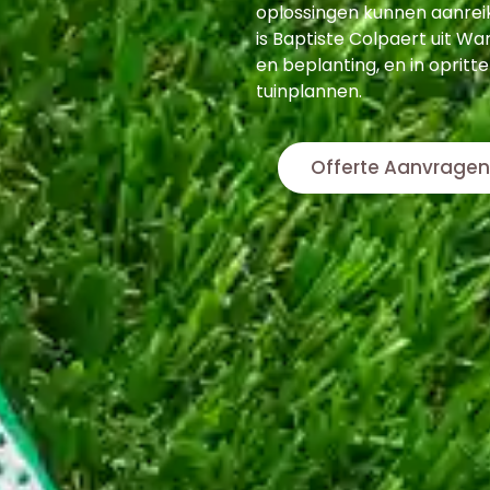
oplossingen kunnen aanrei
is Baptiste Colpaert uit Wa
en beplanting, en in opritte
tuinplannen.
Offerte Aanvragen