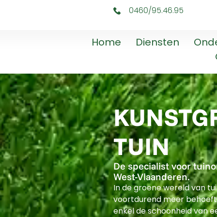
0460/95.46.95
Home
Diensten
Ond
KUNSTG
TUIN
De specialist voor tuin
West-Vlaanderen.
In de groene wereld van t
voortdurend meer behoefte
enkel de schoonheid van e