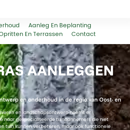
erhoud
Aanleg En Beplanting
Opritten En Terrassen
Contact
RAS AANLEGGEN
ontwerp en onderhoud in de regio van Oost- en
uinieren en landschapsontwerp neemt er
 naar gespecialiseerde tuinaannemers die niet
en tuin kunnen verbeteren, maar ook functionele