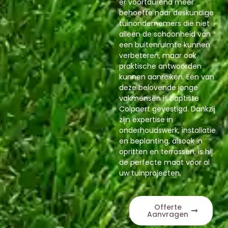
er voortdurend meer
behoefte naar deskundige
tuinondernemers die niet
alleen de schoonheid van
een buitenruimte kunnen
verbeteren, maar ook
praktische antwoorden
kunnen aanreiken. Een van
deze belovende jonge
vakmensen is Baptiste
Colpaert gevestigd. Dankzij
zijn expertise in
onderhoudswerk, installatie
en beplanting, alsook in
opritten en terrassen, is hij
de perfecte maat voor al
uw tuinprojecten.
Offerte
Aanvragen