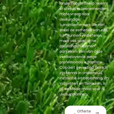
landschapsontwerp neemt
er steeds in toenemende
mate vraag naar
deskundige
tuinondernemers die niet
enkel de esthetiek van een
tuin kunnen verbeteren,
maar ook praktische
oplossingen kunnen
aanreiken. Één van deze
veelbelovende jonge
professionals is Baptiste
Colpaert gevestigd. Dankzij
zijn kennis in onderhoud,
installatie en beplanting, en
in opritten en terrassen, is
hij de ideale maat voor al
uw tuinplannen.
Offerte