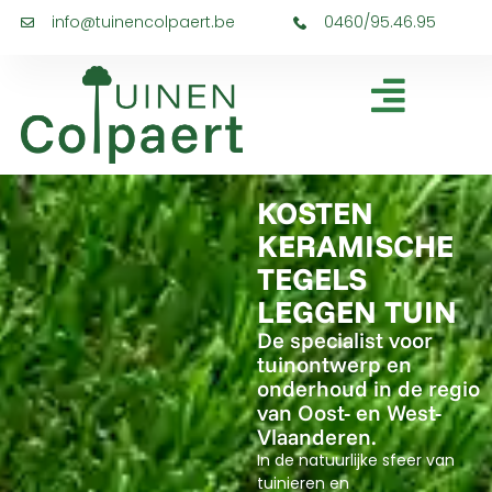
info@tuinencolpaert.be
0460/95.46.95
KOSTEN
KERAMISCHE
TEGELS
LEGGEN TUIN
De specialist voor
tuinontwerp en
onderhoud in de regio
van Oost- en West-
Vlaanderen.
In de natuurlijke sfeer van
tuinieren en