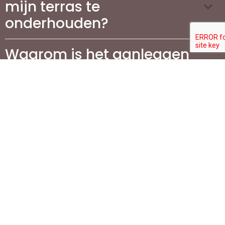
mijn terras te
onderhouden?
Waarom is het aanleggen
van een oprit belangrijk
voor mijn woning?
Welke stappen zijn
betrokken bij de aanleg
van een oprit?
Wat zijn de meest
populaire materialen voor
de aanleg van opritten?