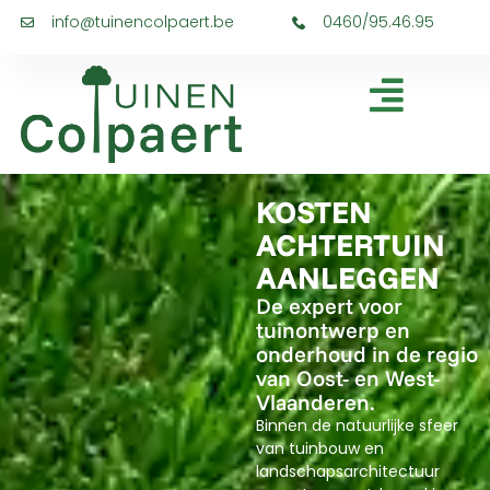
info@tuinencolpaert.be
0460/95.46.95
KOSTEN
ACHTERTUIN
AANLEGGEN
De expert voor
tuinontwerp en
onderhoud in de regio
van Oost- en West-
Vlaanderen.
Binnen de natuurlijke sfeer
van tuinbouw en
landschapsarchitectuur