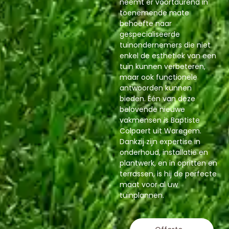
neemt er voortdurend in
toenemende mate
behoefte naar
gespecialiseerde
tuinondernemers die niet
enkel de esthetiek van een
tuin kunnen verbeteren,
maar ook functionele
antwoorden kunnen
bieden. Één van deze
belovende nieuwe
vakmensen is Baptiste
Colpaert uit Waregem.
Dankzij zijn expertise in
onderhoud, installatie en
plantwerk, en in opritten en
terrassen, is hij de perfecte
maat voor al uw
tuinplannen.