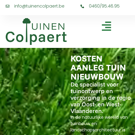
info@tuinencolpaert.be
0460/95.46.95
KOSTEN
AANLEG TUIN
NIEUWBOUW
De specialist voor
tuinontwerp en
verzorging in de regio
van Oost- en West-
Vlaanderen.
In de natuurlijke wereld van
tuinbouw en
landschapsarchitectuur is