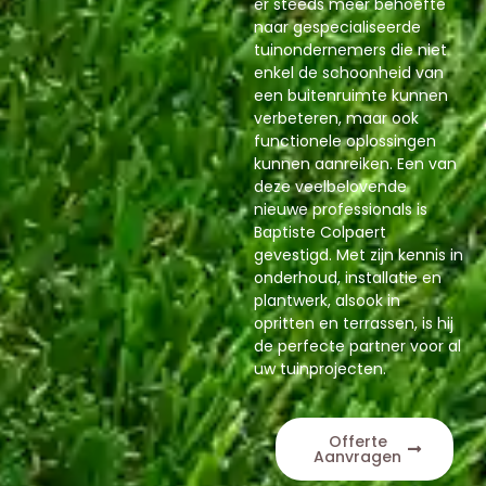
er steeds meer behoefte
naar gespecialiseerde
tuinondernemers die niet
enkel de schoonheid van
een buitenruimte kunnen
verbeteren, maar ook
functionele oplossingen
kunnen aanreiken. Een van
deze veelbelovende
nieuwe professionals is
Baptiste Colpaert
gevestigd. Met zijn kennis in
onderhoud, installatie en
plantwerk, alsook in
opritten en terrassen, is hij
de perfecte partner voor al
uw tuinprojecten.
Offerte
Aanvragen