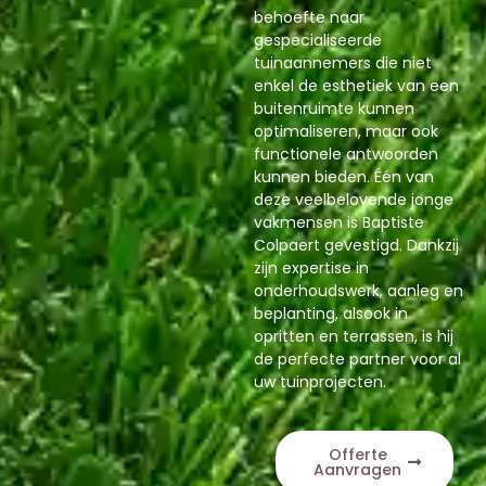
behoefte naar
gespecialiseerde
tuinaannemers die niet
enkel de esthetiek van een
buitenruimte kunnen
optimaliseren, maar ook
functionele antwoorden
kunnen bieden. Één van
deze veelbelovende jonge
vakmensen is Baptiste
Colpaert gevestigd. Dankzij
zijn expertise in
onderhoudswerk, aanleg en
beplanting, alsook in
opritten en terrassen, is hij
de perfecte partner voor al
uw tuinprojecten.
Offerte
Aanvragen