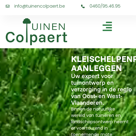
info@tuinencolpaert.be
0460/95.46.95
KLEISCHELPEN
AANLEGGEN
Uw expert voor
tuinontwerp en
verzorging in de regio
van Oost- en West-
Vlaanderen.
Binnen de natuurlijke
wereld van tuinieren en
landschapsontwerp neemt
er voortdurend in
toenemende mate