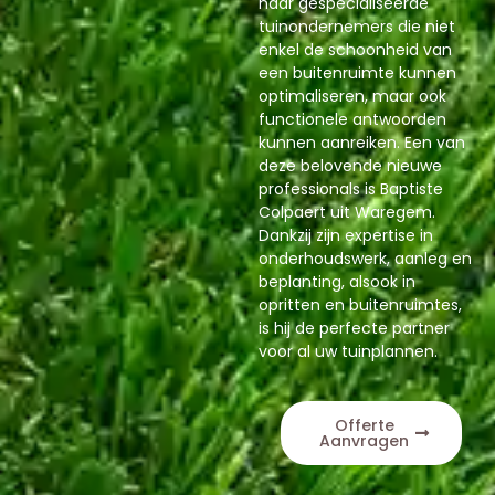
naar gespecialiseerde
tuinondernemers die niet
enkel de schoonheid van
een buitenruimte kunnen
optimaliseren, maar ook
functionele antwoorden
kunnen aanreiken. Een van
deze belovende nieuwe
professionals is Baptiste
Colpaert uit Waregem.
Dankzij zijn expertise in
onderhoudswerk, aanleg en
beplanting, alsook in
opritten en buitenruimtes,
is hij de perfecte partner
voor al uw tuinplannen.
Offerte
Aanvragen