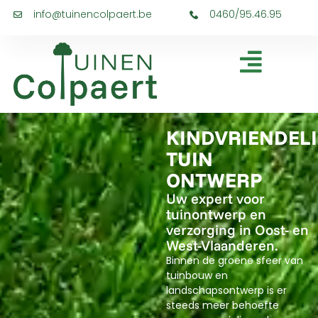
info@tuinencolpaert.be
0460/95.46.95
KINDVRIENDELI
TUIN
ONTWERP
Uw expert voor
tuinontwerp en
verzorging in Oost- en
West-Vlaanderen.
Binnen de groene sfeer van
tuinbouw en
landschapsontwerp is er
steeds meer behoefte