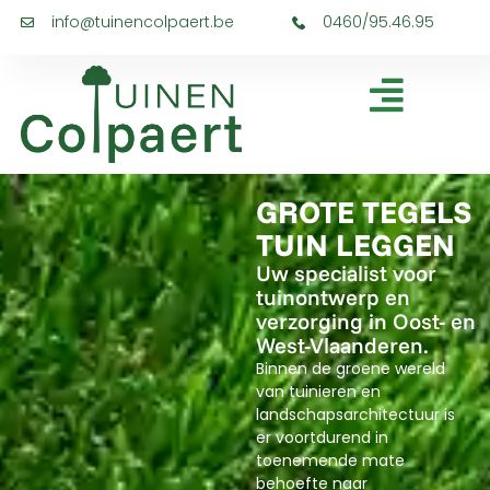
info@tuinencolpaert.be
0460/95.46.95
GROTE TEGELS
TUIN LEGGEN
Uw specialist voor
tuinontwerp en
verzorging in Oost- en
West-Vlaanderen.
Binnen de groene wereld
van tuinieren en
landschapsarchitectuur is
er voortdurend in
toenemende mate
behoefte naar