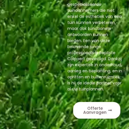
gespecialiseerde
tuinaannemers die niet
enkel de esthetiek van een
tuin kunnen verbeteren,
maar ook functionele
antwoorden kunnen
bieden. Een van deze
belovende jonge
professionals is Baptiste
Colpaert gevestigd. Dankzij
zijn expertise in onderhoud,
aanleg en beplanting, en in
opritten en buitenruimtes,
is hij de ideale partner voor
al uw tuinplannen.
Offerte
Aanvragen