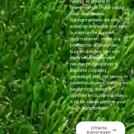
neemt er steeds in
toenemende mate vraag
naar deskundige
tuinaannemers die niet
enkel de esthetiek van een
buitenruimte kunnen
optimaliseren, maar ook
praktische antwoorden
kunnen bieden. Een van
deze veelbelovende
nieuwe professionals is
Baptiste Colpaert
gevestigd. Met zijn kennis in
onderhoudswerk, aanleg en
beplanting, alsook in
opritten en buitenruimtes,
is hij de ideale partner voor
al uw tuinplannen.
Offerte
Aanvragen