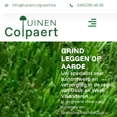
info@tuinencolpaert.be
0460/95.46.95
GRIND
LEGGEN OP
AARDE
Uw specialist voor
tuinontwerp en
verzorging in de regio
van Oost- en West-
Vlaanderen.
In de groene sfeer van
tuinbouw en
landschapsarchitectuur