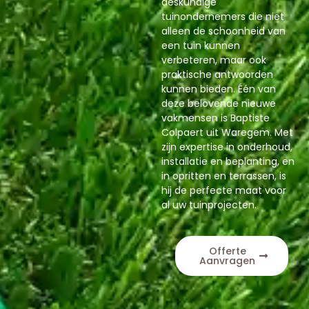
deskundige
tuinondernemers die niet
alleen de schoonheid van
een tuin kunnen
verbeteren, maar ook
praktische antwoorden
kunnen bieden. Één van
deze belovende nieuwe
vakmensen is Baptiste
Colpaert uit Waregem. Met
zijn expertise in onderhoud,
installatie en beplanting, en
in opritten en terrassen, is
hij de perfecte maat voor
al uw tuinprojecten.
Offerte
Aanvragen