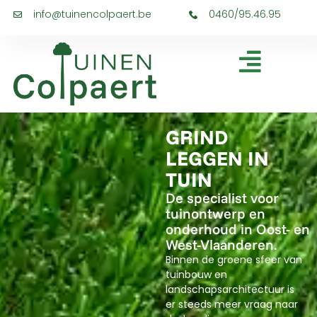
info@tuinencolpaert.be
0460/95.46.95
GRIND
LEGGEN IN
TUIN
De specialist voor
tuinontwerp en
onderhoud in Oost- en
West-Vlaanderen.
Binnen de groene sfeer van
tuinbouw en
landschapsarchitectuur is
er steeds meer vraag naar