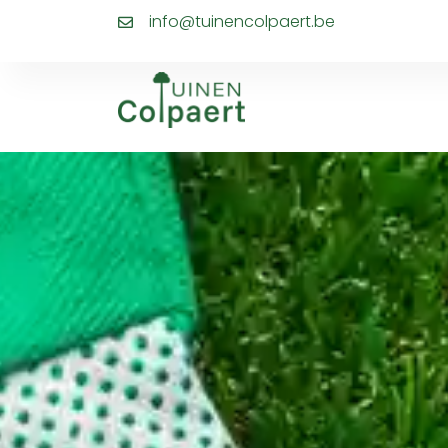
info@tuinencolpaert.be