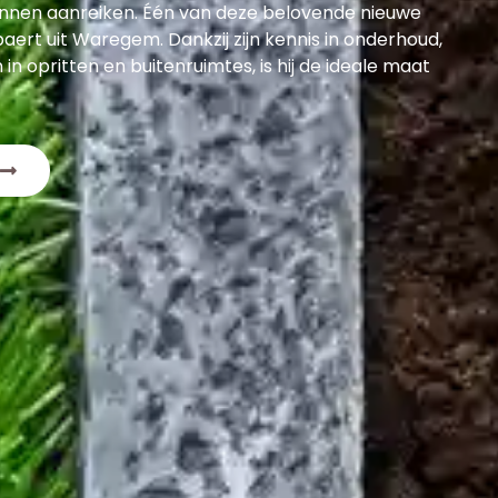
nnen aanreiken. Één van deze belovende nieuwe
aert uit Waregem. Dankzij zijn kennis in onderhoud,
n in opritten en buitenruimtes, is hij de ideale maat