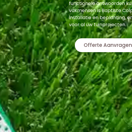
functionele antwoorden ku
vakmensen is Baptiste Colp
installatie en beplanting, e
voor al uw tuinprojecten.
Offerte Aanvragen