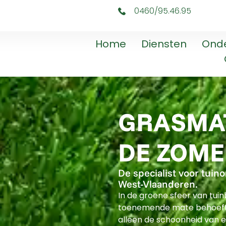
0460/95.46.95
Home
Diensten
Ond
GRASMAT
DE ZOM
De specialist voor tuin
West-Vlaanderen.
In de groene sfeer van tui
toenemende mate behoefte
alleen de schoonheid van 