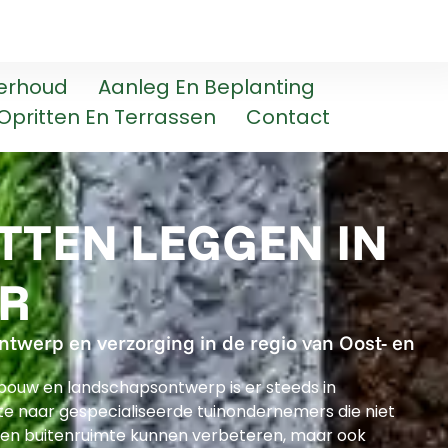
erhoud
Aanleg En Beplanting
Opritten En Terrassen
Contact
TEN LEGGEN IN
ER
ontwerp en verzorging in de regio van Oost- en
nbouw en landschapsontwerp is er steeds in
 naar gespecialiseerde tuinondernemers die niet
een buitenruimte kunnen verbeteren, maar ook