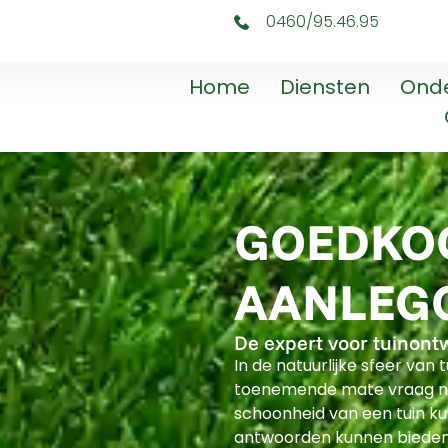
0460/95.46.95
Home
Diensten
Ond
GOEDKOO
AANLEG
De expert voor tuinont
In de natuurlijke sfeer va
toenemende mate vraag naa
schoonheid van een tuin ku
antwoorden kunnen bieden