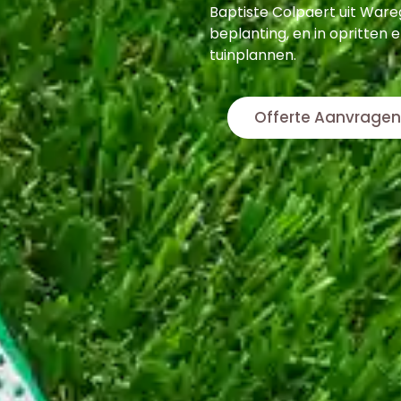
Baptiste Colpaert uit Wareg
beplanting, en in opritten 
tuinplannen.
Offerte Aanvragen