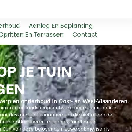
erhoud
Aanleg En Beplanting
Opritten En Terrassen
Contact
P JE TUIN
GEN
werp en onderhoud in Oost- en West-Vlaanderen.
n tuinieren en landschapsontwerp neemt er steeds in
r deskundige tuinaannemers die niet alleen de
nnen optimaliseren, maar ook functionele
. Een van deze belovende nieuwe vakmensen is