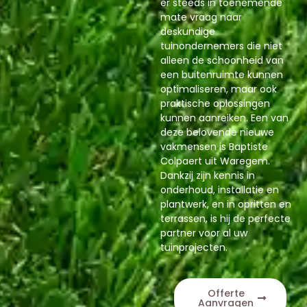
er steeds in toenemende
mate vraag naar
deskundige
tuinondernemers die niet
alleen de schoonheid van
een buitenruimte kunnen
optimaliseren, maar ook
praktische oplossingen
kunnen aanreiken. Een van
deze belovende nieuwe
vakmensen is Baptiste
Colpaert uit Waregem.
Dankzij zijn kennis in
onderhoud, installatie en
plantwerk, en in opritten en
terrassen, is hij de perfecte
partner voor al uw
tuinprojecten.
Offerte
Aanvragen