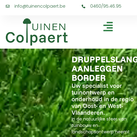
info@tuinencolpaert.be
0460/95.46.95
DRUPPELSLAN
AANLEGGEN
BORDER
Uw specialist voor
tuinontwerp en
onderhoud in de regio
van Oost- en West-
Vlaanderen.
In de natuurlijke sfeer van
tuinbouw en
landschapsontwerp neemt