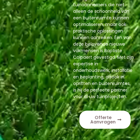
tuinaannemers die niet
alleen de schoonheid van
een buitenruimte kunnen
optimaliseren, maar ook
praktische oplossingen
kunnen aanreiken. Één van
deze belovende nieuwe
vakmensen is Baptiste
Colpaert gevestigd. Met zijn
expertise in
onderhoudswerk, installatie
en beplanting, alsook in
opritten en buitenruimtes,
is hij de perfecte partner
voor al uw tuinprojecten.
Offerte
Aanvragen