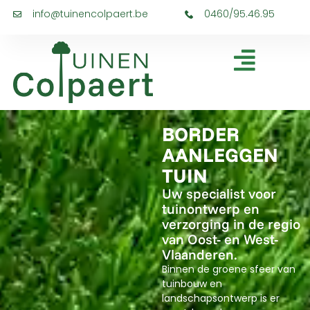
info@tuinencolpaert.be
0460/95.46.95
BORDER
AANLEGGEN
TUIN
Uw specialist voor
tuinontwerp en
verzorging in de regio
van Oost- en West-
Vlaanderen.
Binnen de groene sfeer van
tuinbouw en
landschapsontwerp is er