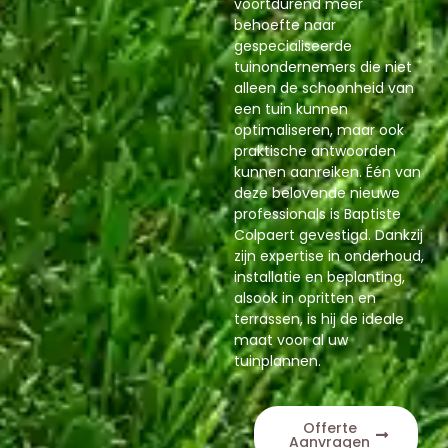
voortdurend meer
behoefte naar
gespecialiseerde
tuinondernemers die niet
alleen de schoonheid van
een tuin kunnen
optimaliseren, maar ook
praktische antwoorden
kunnen aanreiken. Één van
deze belovende nieuwe
professionals is Baptiste
Colpaert gevestigd. Dankzij
zijn expertise in onderhoud,
installatie en beplanting,
alsook in opritten en
terrassen, is hij de ideale
maat voor al uw
tuinplannen.
Offerte
Aanvragen